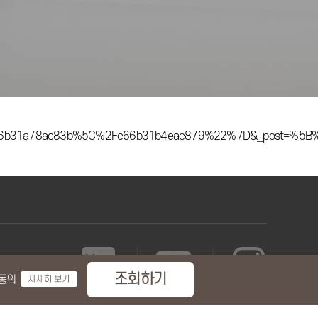
c66b31a78ac83b%5C%2Fc66b31b4eac879%22%7D&_post=%5B%5
동의
자세히 보기