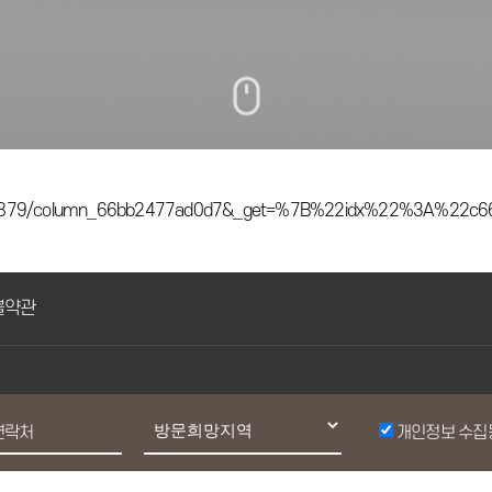
eac879/column_66bb2477ad0d7&_get=%7B%22idx%22%3A%22
불약관
개인정보 수집