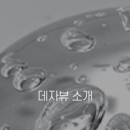
데자뷰 소개